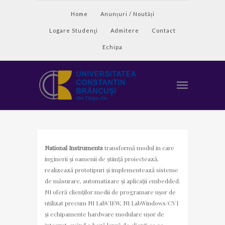
Home
Anunțuri / Noutăți
Logare Studenţi
Admitere
Contact
Open toolbar
Echipa
National Instruments
transformă modul în care
inginerii şi oamenii de ştiinţă proiectează,
realizează prototipuri şi implementează sisteme
de măsurare, automatizare şi aplicaţii embedded.
NI oferă clienţilor medii de programare ușor de
utilizat precum NI LabVIEW, NI LabWindows/CVI
şi echipamente hardware modulare ușor de