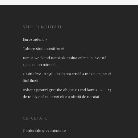
STIRI SI NOUTATI
Eurostudent 9
Tabere studentesti 2026
Bonus weekend România casino online: o lovitură
rece, nu un miracol
Casino live Pitești: Realitatea crudă a mesei de jocuri
fără iluzii
0xbet 235 rotiri gratuite obține cu cod bonus RO – 23
de motive să nu crezi că e o ofertă de neratat
CERCETARE
Conferinţe şi evenimente