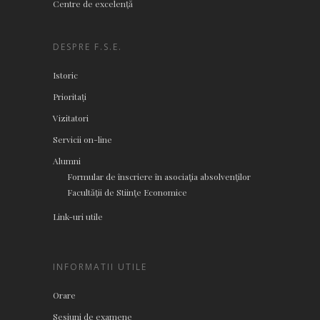
Centre de excelenţă
DESPRE F.S.E.
Istoric
Prioritați
Vizitatori
Servicii on-line
Alumni
Formular de înscriere în asociaţia absolvenţilor
Facultăţii de Stiinţe Economice
Link-uri utile
INFORMATII UTILE
Orare
Sesiuni de examene