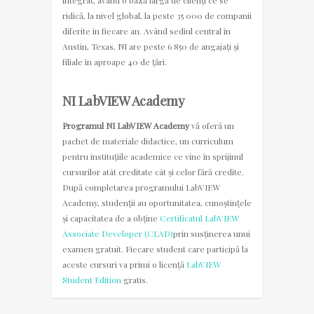
integrat, având o bază largă de clienţi ce se
ridică, la nivel global, la peste 35 000 de companii
diferite în fiecare an. Având sediul central în
Austin, Texas, NI are peste 6 850 de angajaţi şi
filiale în aproape 40 de ţări.
NI LabVIEW Academy
Programul NI LabVIEW Academy
vă oferă un
pachet de materiale didactice, un curriculum
pentru instituțiile academice ce vine în sprijinul
cursurilor atât creditate cât și celor fără credite.
După completarea programului LabVIEW
Academy, studenții au oportunitatea, cunoștințele
și capacitatea de a obține
Certificatul LabVIEW
Associate Developer (CLAD)
prin susținerea unui
examen gratuit. Fiecare student care participă la
aceste cursuri va primi o licență
LabVIEW
Student Edition
gratis.